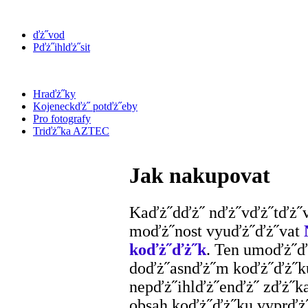
ďż˝vod
Pďż˝ihlďż˝sit
Hraďż˝ky
Kojeneckďż˝ potďż˝eby
Pro fotografy
Triďż˝ka AZTEC
Jak nakupovat
Kaďż˝dďż˝ nďż˝vďż˝tďż˝
moďż˝nost vyuďż˝ďż˝vat
koďż˝ďż˝k
. Ten umoďż˝ďż
doďż˝asnďż˝m koďż˝ďż˝ku
nepďż˝ihlďż˝enďż˝ zďż˝ka
obsah koďż˝ďż˝ku vyprďż