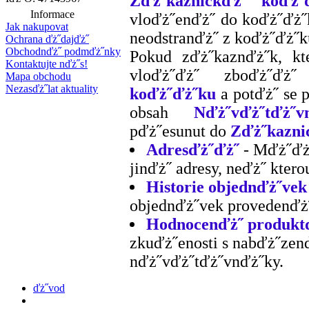
Zďż˝kaznickďż˝ koďż˝
Informace
vloďż˝enďż˝ do koďż˝ďż˝
Jak nakupovat
neodstranďż˝ z koďż˝ďż˝k
Ochrana ďż˝dajďż˝
Obchodnďż˝ podmďż˝nky
Pokud zďż˝kaznďż˝k, kte
Kontaktujte nďż˝s!
vloďż˝ďż˝ zboďż˝
Mapa obchodu
Nezasďż˝lat aktuality
koďż˝ďż˝ku
a potďż˝ se 
obsah
Nďż˝vďż˝tďż˝
pďż˝esunut do
Zďż˝kazni
Adresďż˝ďż˝
- Mďż˝ďż˝
jinďż˝ adresy, neďż˝ kter
Historie objednďż˝vek
objednďż˝vek provedenďż
Hodnocenďż˝ produkt
zkuďż˝enosti s nabďż˝zen
nďż˝vďż˝tďż˝vnďż˝ky.
ďż˝vod