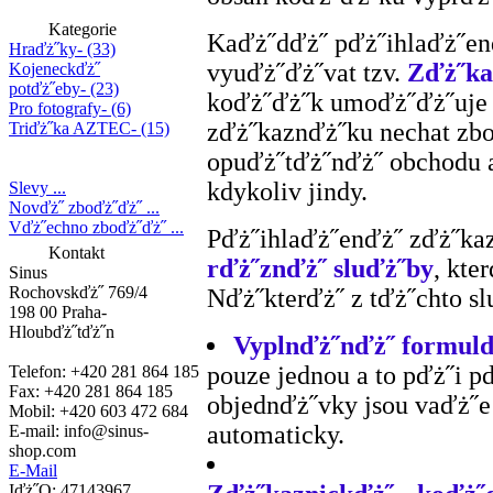
Kategorie
Kaďż˝dďż˝ pďż˝ihlaďż˝en
Hraďż˝ky- (33)
vyuďż˝ďż˝vat tzv.
Zďż˝ka
Kojeneckďż˝
potďż˝eby- (23)
koďż˝ďż˝k umoďż˝ďż˝uje
Pro fotografy- (6)
zďż˝kaznďż˝ku nechat zbo
Triďż˝ka AZTEC- (15)
opuďż˝tďż˝nďż˝ obchodu 
kdykoliv jindy.
Slevy ...
Novďż˝ zboďż˝ďż˝ ...
Vďż˝echno zboďż˝ďż˝ ...
Pďż˝ihlaďż˝enďż˝ zďż˝ka
Kontakt
rďż˝znďż˝ sluďż˝by
, kt
Sinus
Rochovskďż˝ 769/4
Nďż˝kterďż˝ z tďż˝chto sl
198 00 Praha-
Hloubďż˝tďż˝n
Vyplnďż˝nďż˝ formul
pouze jednou a to pďż˝i p
Telefon: +420 281 864 185
Fax: +420 281 864 185
objednďż˝vky jsou vaďż˝e
Mobil: +420 603 472 684
automaticky.
E-mail:
info@sinus-
shop.com
E-Mail
Iďż˝O: 47143967