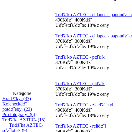
Triďż˝ko AZTEC - chlapec s papouďż˝
490Kďż˝
400Kďż˝
Uďż˝etďż˝ďż˝te: 18% z ceny
Triďż˝ko AZTEC - chlapec s papouďż˝
370Kďż˝
300Kďż˝
Uďż˝etďż˝ďż˝te: 19% z ceny
Triďż˝ko AZTEC - ptďż˝k
370Kďż˝
300Kďż˝
Uďż˝etďż˝ďż˝te: 19% z ceny
Triďż˝ko AZTEC - ptďż˝k
370Kďż˝
300Kďż˝
Kategorie
Uďż˝etďż˝ďż˝te: 19% z ceny
Hraďż˝ky- (33)
Kojeneckďż˝
Triďż˝ko AZTEC - zlatďż˝ had
potďż˝eby- (23)
490Kďż˝
400Kďż˝
Pro fotografy- (6)
Uďż˝etďż˝ďż˝te: 18% z ceny
Triďż˝ka AZTEC
- (15)
|_ Triďż˝ka AZTEC-
Triďż˝ko AZTEC - reliďż˝f
sďż˝totisk (9)
490Kďż˝
400Kďż˝