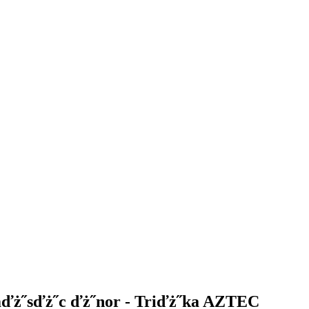
ďż˝sďż˝c ďż˝nor - Triďż˝ka AZTEC