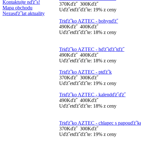
Kontaktujte nďż˝s!
370Kďż˝
300Kďż˝
Mapa obchodu
Uďż˝etďż˝ďż˝te: 19% z ceny
Nezasďż˝lat aktuality
Triďż˝ko AZTEC - bohynďż˝
490Kďż˝
400Kďż˝
Uďż˝etďż˝ďż˝te: 18% z ceny
Triďż˝ko AZTEC - hďż˝iďż˝tďż˝
490Kďż˝
400Kďż˝
Uďż˝etďż˝ďż˝te: 18% z ceny
Triďż˝ko AZTEC - ptďż˝k
370Kďż˝
300Kďż˝
Uďż˝etďż˝ďż˝te: 19% z ceny
Triďż˝ko AZTEC - kalendďż˝ďż˝
490Kďż˝
400Kďż˝
Uďż˝etďż˝ďż˝te: 18% z ceny
Triďż˝ko AZTEC - chlapec s papouďż˝
370Kďż˝
300Kďż˝
Uďż˝etďż˝ďż˝te: 19% z ceny