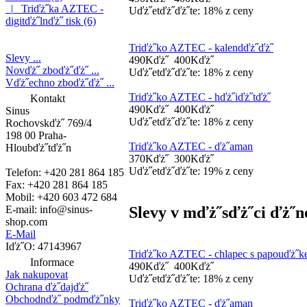
|_ Triďż˝ka AZTEC -
Uďż˝etďż˝ďż˝te: 18% z ceny
digitďż˝lnďż˝ tisk (6)
Triďż˝ko AZTEC - kalendďż˝ďż˝
Slevy ...
490Kďż˝
400Kďż˝
Novďż˝ zboďż˝ďż˝ ...
Uďż˝etďż˝ďż˝te: 18% z ceny
Vďż˝echno zboďż˝ďż˝ ...
Triďż˝ko AZTEC - hďż˝iďż˝tďż˝
Kontakt
490Kďż˝
400Kďż˝
Sinus
Uďż˝etďż˝ďż˝te: 18% z ceny
Rochovskďż˝ 769/4
198 00 Praha-
Triďż˝ko AZTEC - ďż˝aman
Hloubďż˝tďż˝n
370Kďż˝
300Kďż˝
Uďż˝etďż˝ďż˝te: 19% z ceny
Telefon: +420 281 864 185
Fax: +420 281 864 185
Mobil: +420 603 472 684
Slevy v mďż˝sďż˝ci ďż˝n
E-mail:
info@sinus-
shop.com
E-Mail
Iďż˝O: 47143967
Triďż˝ko AZTEC - chlapec s papouďż˝
Informace
490Kďż˝
400Kďż˝
Jak nakupovat
Uďż˝etďż˝ďż˝te: 18% z ceny
Ochrana ďż˝dajďż˝
Obchodnďż˝ podmďż˝nky
Triďż˝ko AZTEC - ďż˝aman