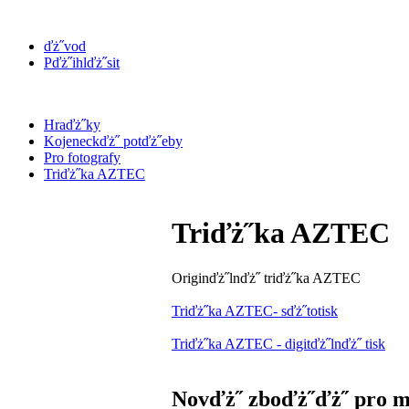
ďż˝vod
Pďż˝ihlďż˝sit
Hraďż˝ky
Kojeneckďż˝ potďż˝eby
Pro fotografy
Triďż˝ka AZTEC
Triďż˝ka AZTEC
Originďż˝lnďż˝ triďż˝ka AZTEC
Triďż˝ka AZTEC- sďż˝totisk
Triďż˝ka AZTEC - digitďż˝lnďż˝ tisk
Novďż˝ zboďż˝ďż˝ pro m