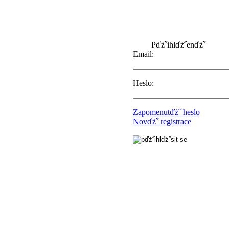
Pďż˝ihlďż˝enďż˝
Email:
Heslo:
Zapomenutďż˝ heslo
Novďż˝ registrace