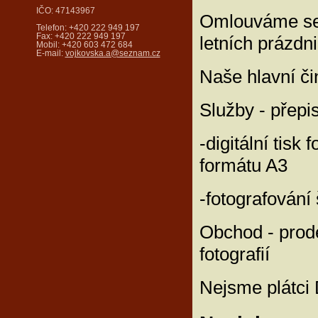
IČO: 47143967
Omlouváme se 
Telefon: +420 222 949 197
Fax: +420 222 949 197
letních prázdni
Mobil: +420 603 472 684
E-mail:
vojkovska.a@seznam.cz
Naše hlavní čin
Služby - přepi
-digitální tisk 
formátu A3
-fotografování 
Obchod - prode
fotografií
Nejsme plátci