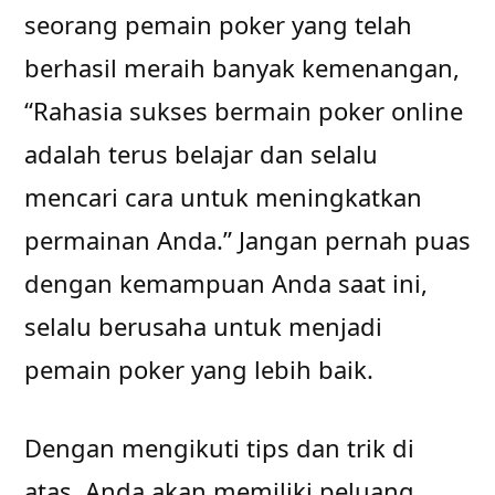
seorang pemain poker yang telah
berhasil meraih banyak kemenangan,
“Rahasia sukses bermain poker online
adalah terus belajar dan selalu
mencari cara untuk meningkatkan
permainan Anda.” Jangan pernah puas
dengan kemampuan Anda saat ini,
selalu berusaha untuk menjadi
pemain poker yang lebih baik.
Dengan mengikuti tips dan trik di
atas, Anda akan memiliki peluang