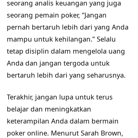
seorang analis keuangan yang juga
seorang pemain poker, “Jangan
pernah bertaruh lebih dari yang Anda
mampu untuk kehilangan.” Selalu
tetap disiplin dalam mengelola uang
Anda dan jangan tergoda untuk
bertaruh lebih dari yang seharusnya.
Terakhir, jangan lupa untuk terus
belajar dan meningkatkan
keterampilan Anda dalam bermain
poker online. Menurut Sarah Brown,