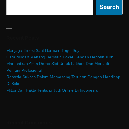
Search
Recent Posts
Menjaga Emosi Saat Bermain Togel Sdy
Cara Mudah Menang Bermain Poker Dengan Deposit 10rb
Manfaatkan Akun Demo Slot Untuk Latihan Dan Menjadi
Pemain Profesional
Rahasia Sukses Dalam Memasang Taruhan Dengan Handicap
Di Bola
Mitos Dan Fakta Tentang Judi Online Di Indonesia
Recent Comments