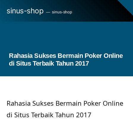
Skip
sinus-shop
sinus-shop
to
content
January 21, 2025
Rahasia Sukses Bermain Poker Online
di Situs Terbaik Tahun 2017
Rahasia Sukses Bermain Poker Online
di Situs Terbaik Tahun 2017