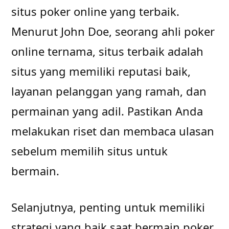
situs poker online yang terbaik.
Menurut John Doe, seorang ahli poker
online ternama, situs terbaik adalah
situs yang memiliki reputasi baik,
layanan pelanggan yang ramah, dan
permainan yang adil. Pastikan Anda
melakukan riset dan membaca ulasan
sebelum memilih situs untuk
bermain.
Selanjutnya, penting untuk memiliki
strategi yang baik saat bermain poker