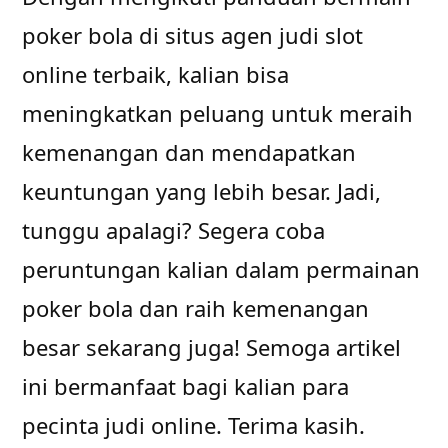
poker bola di situs agen judi slot
online terbaik, kalian bisa
meningkatkan peluang untuk meraih
kemenangan dan mendapatkan
keuntungan yang lebih besar. Jadi,
tunggu apalagi? Segera coba
peruntungan kalian dalam permainan
poker bola dan raih kemenangan
besar sekarang juga! Semoga artikel
ini bermanfaat bagi kalian para
pecinta judi online. Terima kasih.