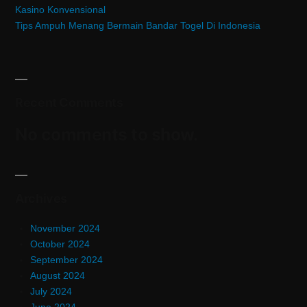
Kasino Konvensional
Tips Ampuh Menang Bermain Bandar Togel Di Indonesia
Recent Comments
No comments to show.
Archives
November 2024
October 2024
September 2024
August 2024
July 2024
June 2024