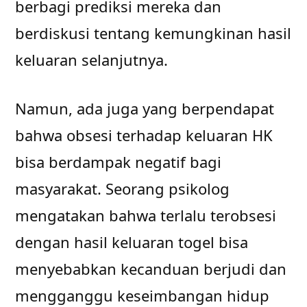
berbagi prediksi mereka dan
berdiskusi tentang kemungkinan hasil
keluaran selanjutnya.
Namun, ada juga yang berpendapat
bahwa obsesi terhadap keluaran HK
bisa berdampak negatif bagi
masyarakat. Seorang psikolog
mengatakan bahwa terlalu terobsesi
dengan hasil keluaran togel bisa
menyebabkan kecanduan berjudi dan
mengganggu keseimbangan hidup