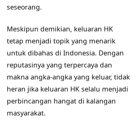
seseorang.
Meskipun demikian, keluaran HK
tetap menjadi topik yang menarik
untuk dibahas di Indonesia. Dengan
reputasinya yang terpercaya dan
makna angka-angka yang keluar, tidak
heran jika keluaran HK selalu menjadi
perbincangan hangat di kalangan
masyarakat.