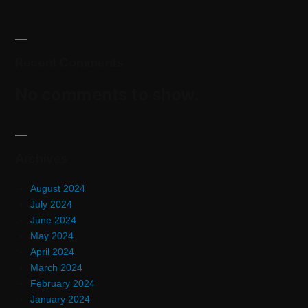
Recent Comments
No comments to show.
Archives
August 2024
July 2024
June 2024
May 2024
April 2024
March 2024
February 2024
January 2024