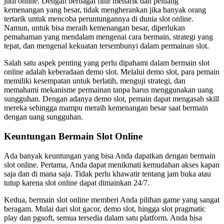
judi online. Dengan berbagai fitur menarik dan peluang
kemenangan yang besar, tidak mengherankan jika banyak orang
tertarik untuk mencoba peruntungannya di dunia slot online.
Namun, untuk bisa meraih kemenangan besar, diperlukan
pemahaman yang mendalam mengenai cara bermain, strategi yang
tepat, dan mengenal kekuatan tersembunyi dalam permainan slot.
Salah satu aspek penting yang perlu dipahami dalam bermain slot
online adalah keberadaan demo slot. Melalui demo slot, para pemain
memiliki kesempatan untuk berlatih, menguji strategi, dan
memahami mekanisme permainan tanpa harus menggunakan uang
sungguhan. Dengan adanya demo slot, pemain dapat mengasah skill
mereka sehingga mampu meraih kemenangan besar saat bermain
dengan uang sungguhan.
Keuntungan Bermain Slot Online
Ada banyak keuntungan yang bisa Anda dapatkan dengan bermain
slot online. Pertama, Anda dapat menikmati kemudahan akses kapan
saja dan di mana saja. Tidak perlu khawatir tentang jam buka atau
tutup karena slot online dapat dimainkan 24/7.
Kedua, bermain slot online memberi Anda pilihan game yang sangat
beragam. Mulai dari slot gacor, demo slot, hingga slot pragmatic
play dan pgsoft, semua tersedia dalam satu platform. Anda bisa