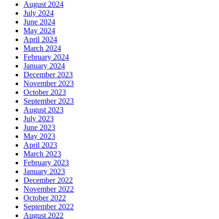
August 2024
July 2024
June 2024
May 2024
April 2024
March 2024
February 2024
January 2024
December 2023
November 2023
October 2023
September 2023
August 2023
July 2023
June 2023
May 2023
April 2023
March 2023
February 2023
January 2023
December 2022
November 2022
October 2022
September 2022
August 2022