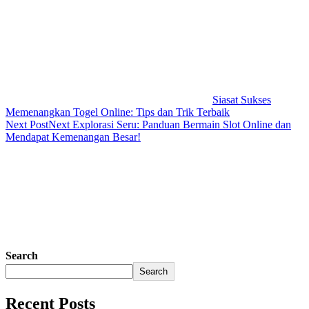
Siasat Sukses
Memenangkan Togel Online: Tips dan Trik Terbaik
Next Post
Next
Explorasi Seru: Panduan Bermain Slot Online dan
Mendapat Kemenangan Besar!
Search
Search
Recent Posts