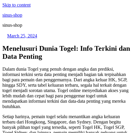
Skip to content
sinus-shop
sinus-shop
March 25, 2024
Menelusuri Dunia Togel: Info Terkini dan
Data Penting
Dalam dunia Togel yang penuh dengan angka dan prediksi,
informasi terkini serta data penting menjadi bagian tak terpisahkan
bagi para pemain dan penggemarnya. Dari angka keluar HK, SGP,
hingga SDY, serta tabel keluaran terbaru, segala hal terkait dengan
togel menjadi sorotan utama. Togel online menyediakan akses yang
lebih mudah dan cepat bagi para penggemar togel untuk
mendapatkan informasi terkini dan data-data penting yang mereka
butuhkan.
Setiap harinya, pemain togel selalu menantikan angka keluaran
terbaru dari Hongkong, Singapore, dan Sydney. Dengan begitu
banyak pilihan togel yang tersedia, seperti Togel HK, Togel SGP,
Togel Sidney, dan lainnya, pemain memiliki banyak peluang untuk