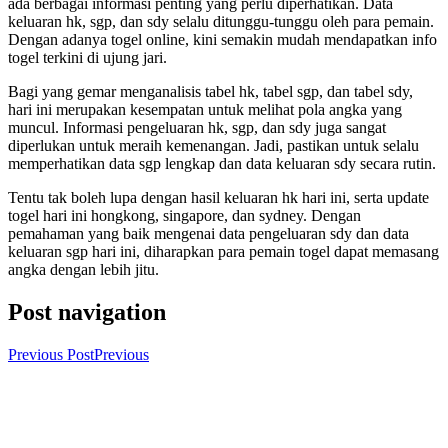
ada berbagai informasi penting yang perlu diperhatikan. Data
keluaran hk, sgp, dan sdy selalu ditunggu-tunggu oleh para pemain.
Dengan adanya togel online, kini semakin mudah mendapatkan info
togel terkini di ujung jari.
Bagi yang gemar menganalisis tabel hk, tabel sgp, dan tabel sdy,
hari ini merupakan kesempatan untuk melihat pola angka yang
muncul. Informasi pengeluaran hk, sgp, dan sdy juga sangat
diperlukan untuk meraih kemenangan. Jadi, pastikan untuk selalu
memperhatikan data sgp lengkap dan data keluaran sdy secara rutin.
Tentu tak boleh lupa dengan hasil keluaran hk hari ini, serta update
togel hari ini hongkong, singapore, dan sydney. Dengan
pemahaman yang baik mengenai data pengeluaran sdy dan data
keluaran sgp hari ini, diharapkan para pemain togel dapat memasang
angka dengan lebih jitu.
Post navigation
Previous Post
Previous