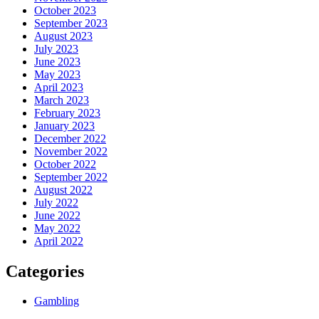
October 2023
September 2023
August 2023
July 2023
June 2023
May 2023
April 2023
March 2023
February 2023
January 2023
December 2022
November 2022
October 2022
September 2022
August 2022
July 2022
June 2022
May 2022
April 2022
Categories
Gambling