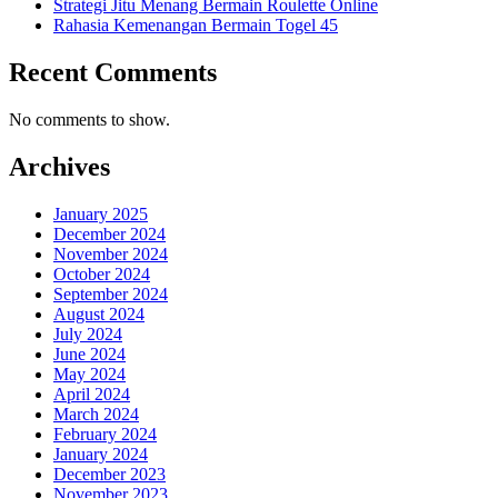
Strategi Jitu Menang Bermain Roulette Online
Rahasia Kemenangan Bermain Togel 45
Recent Comments
No comments to show.
Archives
January 2025
December 2024
November 2024
October 2024
September 2024
August 2024
July 2024
June 2024
May 2024
April 2024
March 2024
February 2024
January 2024
December 2023
November 2023