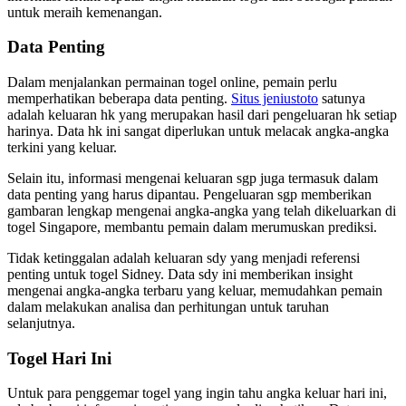
untuk meraih kemenangan.
Data Penting
Dalam menjalankan permainan togel online, pemain perlu
memperhatikan beberapa data penting.
Situs jeniustoto
satunya
adalah keluaran hk yang merupakan hasil dari pengeluaran hk setiap
harinya. Data hk ini sangat diperlukan untuk melacak angka-angka
terkini yang keluar.
Selain itu, informasi mengenai keluaran sgp juga termasuk dalam
data penting yang harus dipantau. Pengeluaran sgp memberikan
gambaran lengkap mengenai angka-angka yang telah dikeluarkan di
togel Singapore, membantu pemain dalam merumuskan prediksi.
Tidak ketinggalan adalah keluaran sdy yang menjadi referensi
penting untuk togel Sidney. Data sdy ini memberikan insight
mengenai angka-angka terbaru yang keluar, memudahkan pemain
dalam melakukan analisa dan perhitungan untuk taruhan
selanjutnya.
Togel Hari Ini
Untuk para penggemar togel yang ingin tahu angka keluar hari ini,