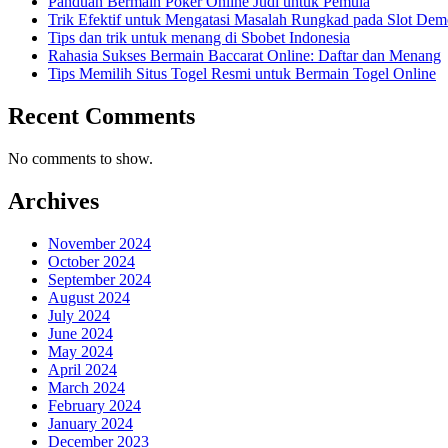
Panduan Bermain Poker Online Judi untuk Pemula
Trik Efektif untuk Mengatasi Masalah Rungkad pada Slot De
Tips dan trik untuk menang di Sbobet Indonesia
Rahasia Sukses Bermain Baccarat Online: Daftar dan Menang
Tips Memilih Situs Togel Resmi untuk Bermain Togel Online
Recent Comments
No comments to show.
Archives
November 2024
October 2024
September 2024
August 2024
July 2024
June 2024
May 2024
April 2024
March 2024
February 2024
January 2024
December 2023