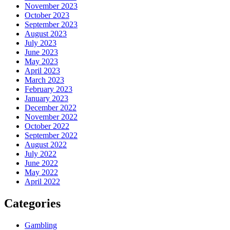
November 2023
October 2023
September 2023
August 2023
July 2023
June 2023
May 2023
April 2023
March 2023
February 2023
January 2023
December 2022
November 2022
October 2022
September 2022
August 2022
July 2022
June 2022
May 2022
April 2022
Categories
Gambling