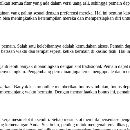
ampilkan semua fitur yang ada dalam versi uang asli, sehingga pemain 
yang paling sesuai dengan preferensi mereka. Hal ini penting karena 
n bisa meningkatkan keterampilan mereka dan mempersiapkan diri unt
 pemain. Salah satu kelebihannya adalah kemudahan akses. Pemain dap
batasan waktu dan tempat seperti ketika bermain di kasino fisik. Hal 
ng jauh lebih banyak dibandingkan dengan slot tradisional. Pemain dapat 
n menyenangkan. Pengembang permainan juga terus mengupdate dan meril
tawarkan. Banyak kasino online memberikan bonus sambutan, bonus dep
emperpanjang waktu bermain. Dengan memanfaatkan bonus ini, pemain
 kerja mesin slot itu sendiri. Setiap mesin slot memiliki persentase pe
g kemenangan Anda. Selain itu, penting untuk mengenali volatilitas g
angkan mesin dengan volatilitas tinggi menawarkan kemenangan yang le