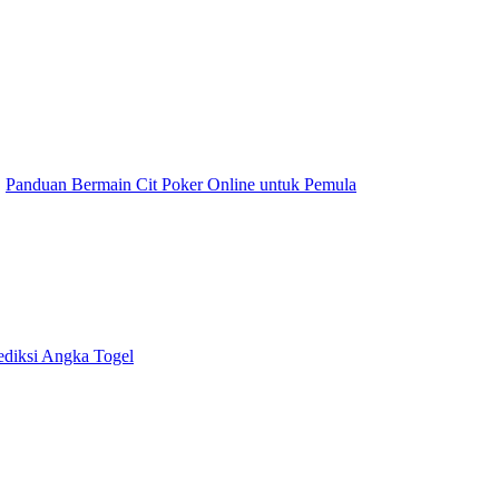
Panduan Bermain Cit Poker Online untuk Pemula
diksi Angka Togel