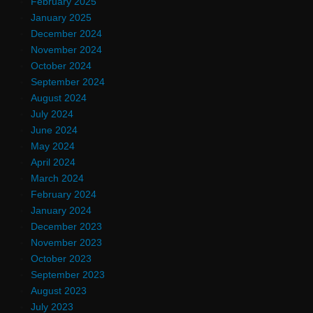
February 2025
January 2025
December 2024
November 2024
October 2024
September 2024
August 2024
July 2024
June 2024
May 2024
April 2024
March 2024
February 2024
January 2024
December 2023
November 2023
October 2023
September 2023
August 2023
July 2023