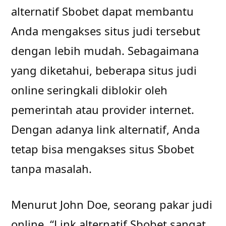
alternatif Sbobet dapat membantu
Anda mengakses situs judi tersebut
dengan lebih mudah. Sebagaimana
yang diketahui, beberapa situs judi
online seringkali diblokir oleh
pemerintah atau provider internet.
Dengan adanya link alternatif, Anda
tetap bisa mengakses situs Sbobet
tanpa masalah.
Menurut John Doe, seorang pakar judi
online, “Link alternatif Sbobet sangat