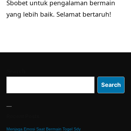
Sbobet untuk pengalaman bermain
yang lebih baik. Selamat bertaruh!
Search
Search
Recent Posts
Menjaga Emosi Saat Bermain Togel Sdy