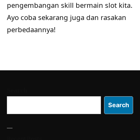
pengembangan skill bermain slot kita.
Ayo coba sekarang juga dan rasakan
perbedaannya!
Search
Search
Recent Posts