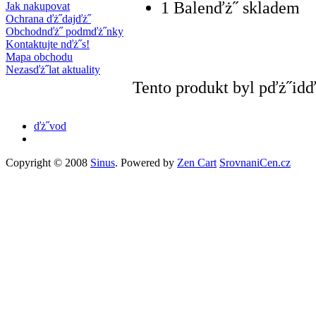
1 Balenďż˝ skladem
Jak nakupovat
Ochrana ďż˝dajďż˝
Obchodnďż˝ podmďż˝nky
Kontaktujte nďż˝s!
Mapa obchodu
Nezasďż˝lat aktuality
Tento produkt byl pďż˝idď
ďż˝vod
Copyright © 2008
Sinus
. Powered by
Zen Cart
SrovnaniCen.cz