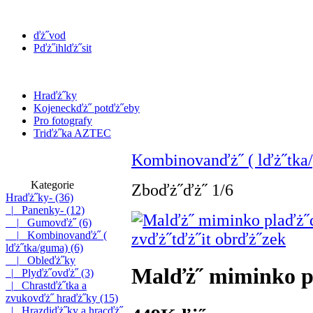
ďż˝vod
Pďż˝ihlďż˝sit
Hraďż˝ky
Kojeneckďż˝ potďż˝eby
Pro fotografy
Triďż˝ka AZTEC
Kombinovanďż˝ ( lďż˝tka
Kategorie
Zboďż˝ďż˝ 1/6
Hraďż˝ky
- (36)
|_ Panenky
- (12)
|_ Gumovďż˝ (6)
|_ Kombinovanďż˝ (
zvďż˝tďż˝it obrďż˝zek
lďż˝tka/guma)
(6)
|_ Obleďż˝ky
Malďż˝ miminko p
|_ Plyďż˝ovďż˝ (3)
|_ Chrastďż˝tka a
zvukovďż˝ hraďż˝ky (15)
|_ Hrazdiďż˝ky a hracďż˝