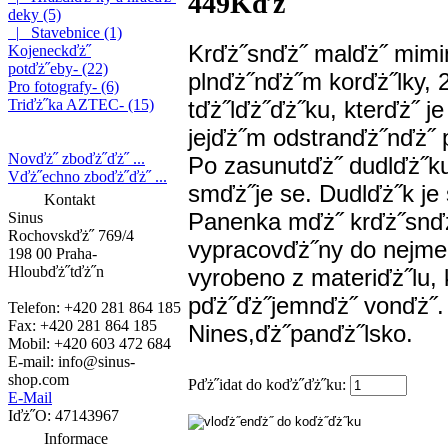
449Kďż˝
deky (5)
|_ Stavebnice (1)
Krďż˝snďż˝ malďż˝ mimi
Kojeneckďż˝
potďż˝eby- (22)
plnďż˝nďż˝m korďż˝lky, 
Pro fotografy- (6)
tďż˝lďż˝ďż˝ku, kterďż˝ j
Triďż˝ka AZTEC- (15)
jejďż˝m odstranďż˝nďż˝ 
Novďż˝ zboďż˝ďż˝ ...
Po zasunutďż˝ dudlďż˝ku
Vďż˝echno zboďż˝ďż˝ ...
smďż˝je se. Dudlďż˝k je
Kontakt
Panenka mďż˝ krďż˝snďż˝
Sinus
Rochovskďż˝ 769/4
vypracovďż˝ny do nejme
198 00 Praha-
Hloubďż˝tďż˝n
vyrobeno z materiďż˝lu, 
pďż˝ďż˝jemnďż˝ vonďż˝. 
Telefon: +420 281 864 185
Fax: +420 281 864 185
Nines,
ďż˝panďż˝lsko.
Mobil: +420 603 472 684
E-mail:
info@sinus-
shop.com
Pďż˝idat do koďż˝ďż˝ku:
E-Mail
Iďż˝O: 47143967
Informace